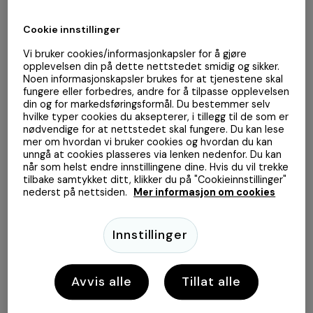
Walley Checkout har et intuitivt brukergrensesnitt med
Cookie innstillinger
tydelige steg som guider kundene dine gjennom hele
kjøpsreisen.
Vi bruker cookies/informasjonkapsler for å gjøre
opplevelsen din på dette nettstedet smidig og sikker.
Noen informasjonskapsler brukes for at tjenestene skal
fungere eller forbedres, andre for å tilpasse opplevelsen
Øker konverteringen og
Ferdig integrert med
din og for markedsføringsformål. Du bestemmer selv
holder kundene dine
ledende e-
hvilke typer cookies du aksepterer, i tillegg til de som er
fornøyde.
handelsplattformer for
nødvendige for at nettstedet skal fungere. Du kan lese
rask oppstart.
mer om hvordan vi bruker cookies og hvordan du kan
Bygget for Norden,
unngå at cookies plasseres via lenken nedenfor. Du kan
optimalisert for lokale
Fungerer sømløst både for
når som helst endre innstillingene dine. Hvis du vil trekke
markeder – og klar for
netthandel og fysisk
tilbake samtykket ditt, klikker du på "Cookieinnstillinger"
ekspansjon i Europa.
handel.
nederst på nettsiden.
Mer informasjon om cookies
Inneholder en fullt
tilpasset versjon for B2B-
Innstillinger
salg.
Oppdateres og forbedres
kontinuerlig for å holde
deg ett skritt foran.
Håndterer
samsvarsvurdering,
Avvis alle
Tillat alle
kundeverifisering og
regelverk – så du slipper.