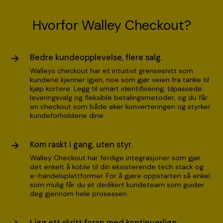
Hvorfor Walley Checkout?
Bedre kundeopplevelse, flere salg.
Walleys checkout har et intuitivt grensesnitt som
kundene kjenner igjen, noe som gjør veien fra tanke til
kjøp kortere. Legg til smart identifisering, tilpassede
leveringsvalg og fleksible betalingsmetoder, og du får
en checkout som både øker konverteringen og styrker
kundeforholdene dine.
Kom raskt i gang, uten styr.
Walley Checkout har ferdige integrasjoner som gjør
det enkelt å koble til din eksisterende tech stack og
e-handelsplattformer. For å gjøre oppstarten så enkel
som mulig får du et dedikert kundeteam som guider
deg gjennom hele prosessen.
Ligg ett skritt foran med kontinuerlige