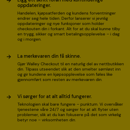
oppdateringer.
Handelen, kjøpsatferden og kundens forventninger
endrer seg hele tiden. Derfor lanserer vi jevnlig
oppdateringer og nye funksjoner som holder
checkouten din i forkant. Alt for at du skal kunne tilby
en trygg, sikker og smart betalingsopplevelse – i dag
og i morgen.
La merkevaren din få skinne.
Gjør Walley Checkout til en naturlig del av nettbutikken
din. Tilpass utseendet slik at den smelter sømløst inn
og gir kundene en kjøpsopplevelse som føles like
gjennomført som resten av merkevaren din.
Vi sørger for at alt alltid fungerer.
Teknologien skal bare fungere – punktum. Vi overvåker
tjenestene våre 24/7 og sørger for at alt flyter uten
problemer, slik at du kan fokusere på det som virkelig
betyr noe – virksomheten din.