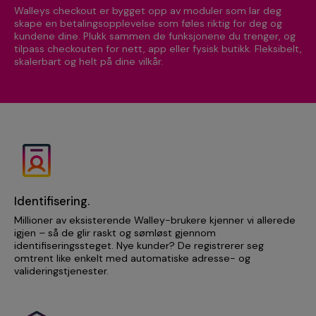
Walleys checkout er bygget opp av moduler som lar deg
skape en betalingsopplevelse som føles riktig for deg og
kundene dine. Plukk sammen de funksjonene du trenger, og
tilpass checkouten for nett, app eller fysisk butikk. Fleksibelt,
skalerbart og helt på dine vilkår.
Identifisering.
Millioner av eksisterende Walley-brukere kjenner vi allerede
igjen – så de glir raskt og sømløst gjennom
identifiseringssteget. Nye kunder? De registrerer seg
omtrent like enkelt med automatiske adresse- og
valideringstjenester.