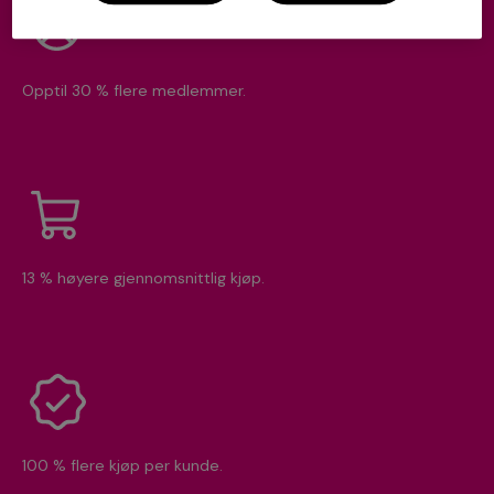
Opptil 30 % flere medlemmer.
13 % høyere gjennomsnittlig kjøp.
100 % flere kjøp per kunde.