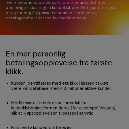
nye medlemmene, noe som forenkler arbeidet med
personlige tilpassinger i kundeklubben. Det gjør det også
mulig for deg å tilpasse blant annet fordeler og
betalingsmåter i kassen for medlemmene.
En mer personlig
betalingsopplevelse fra første
klikk.
Kunden identifiseres med ett klikk i kassen takket
være vår database med 4,8 millioner aktive kunder.
Medlemsstatus hentes automatisk fra
kundeklubbplattformen deres (for eksempel Voyado),
slik at kjøpsopplevelsen tilpasses i sanntid.
Fullstendig kundeprofil føres inn i