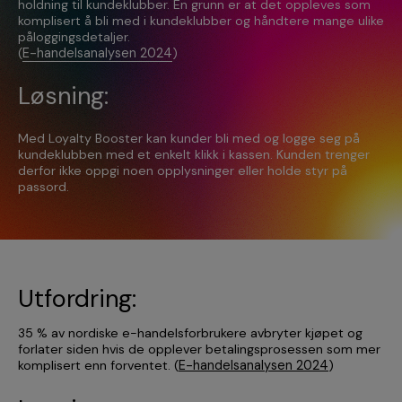
holdning til kundeklubber. En grunn er at det oppleves som
komplisert å bli med i kundeklubber og håndtere mange ulike
påloggingsdetaljer.
(
E-handelsanalysen 2024
)
Løsning:
Med Loyalty Booster kan kunder bli med og logge seg på
kundeklubben med et enkelt klikk i kassen. Kunden trenger
derfor ikke oppgi noen opplysninger eller holde styr på
passord.
Utfordring:
35 % av nordiske e-handelsforbrukere avbryter kjøpet og
forlater siden hvis de opplever betalingsprosessen som mer
komplisert enn forventet. (
E-handelsanalysen 2024
)