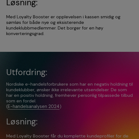
Løsning:
Med Loyalty Booster er opplevelsen i kassen smidig og
sømløs for både nye og eksisterende
kundeklubbmedlemmer. Det borger for en høy
konverteringsgrad.
Utfordring:
Nordiske e-handelsforbrukere som har en negativ holdning til
kundeklubber, ønsker ikke irrelevante utsendelser. De som
har en positiv holdning, fremhever personlig tilpassede tilbud
som en fordel.
(
E-handelsanalysen 2024
)
Løsning:
Med Loyalty Booster får du komplette kundeprofiler for de