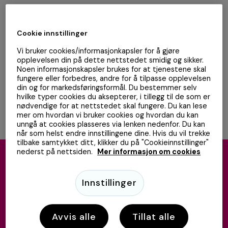
Cookie innstillinger
Vi bruker cookies/informasjonkapsler for å gjøre
opplevelsen din på dette nettstedet smidig og sikker.
Noen informasjonskapsler brukes for at tjenestene skal
Når en kunde melder seg inn, samler vi inn en fullstendig
fungere eller forbedres, andre for å tilpasse opplevelsen
profil – slik at du kan lage tilbud som treffer blink, i stedet
din og for markedsføringsformål. Du bestemmer selv
for å skyte i blinde.
hvilke typer cookies du aksepterer, i tillegg til de som er
nødvendige for at nettstedet skal fungere. Du kan lese
mer om hvordan vi bruker cookies og hvordan du kan
unngå at cookies plasseres via lenken nedenfor. Du kan
når som helst endre innstillingene dine. Hvis du vil trekke
tilbake samtykket ditt, klikker du på "Cookieinnstillinger"
nederst på nettsiden.
Mer informasjon om cookies
Lojalitet som lønner seg.
Innstillinger
Med Loyalty Booster kan du få:
Avvis alle
Tillat alle