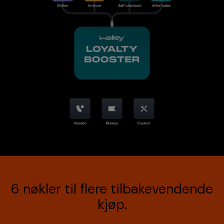
6 nøkler til flere tilbakevendende
kjøp.