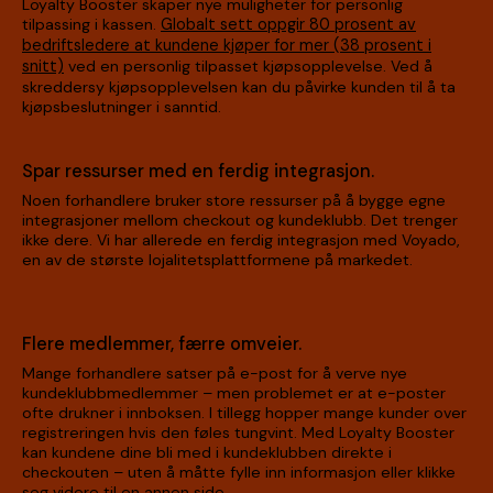
Loyalty Booster skaper nye muligheter for personlig
tilpassing i kassen.
Globalt sett oppgir 80 prosent av
bedriftsledere at kundene kjøper for mer (38 prosent i
snitt)
ved en personlig tilpasset kjøpsopplevelse. Ved å
skreddersy kjøpsopplevelsen kan du påvirke kunden til å ta
kjøpsbeslutninger i sanntid.
Spar ressurser med en ferdig integrasjon.
Noen forhandlere bruker store ressurser på å bygge egne
integrasjoner mellom checkout og kundeklubb. Det trenger
ikke dere. Vi har allerede en ferdig integrasjon med Voyado,
en av de største lojalitetsplattformene på markedet.
Flere medlemmer, færre omveier.
Mange forhandlere satser på e-post for å verve nye
kundeklubbmedlemmer – men problemet er at e-poster
ofte drukner i innboksen. I tillegg hopper mange kunder over
registreringen hvis den føles tungvint. Med Loyalty Booster
kan kundene dine bli med i kundeklubben direkte i
checkouten – uten å måtte fylle inn informasjon eller klikke
seg videre til en annen side.