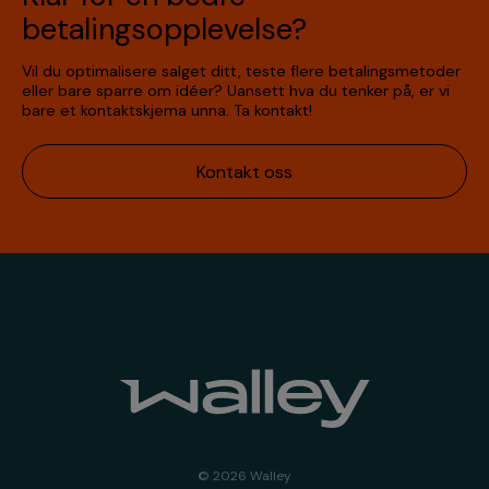
betalingsopplevelse?
Vil du optimalisere salget ditt, teste flere betalingsmetoder
eller bare sparre om idéer? Uansett hva du tenker på, er vi
bare et kontaktskjema unna. Ta kontakt!
Kontakt oss
© 2026 Walley