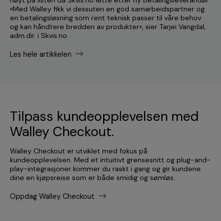
høyt på listen da Skvis.no lette etter ny betalingsleverandør.
«Med Walley fikk vi dessuten en god samarbeidspartner og
en betalingsløsning som rent teknisk passer til våre behov
og kan håndtere bredden av produkter», sier Tarjei Vangdal,
adm.dir. i Skvis.no
Les hele artikkelen
Tilpass kundeopplevelsen med
Walley Checkout.
Walley Checkout er utviklet med fokus på
kundeopplevelsen. Med et intuitivt grensesnitt og plug-and-
play-integrasjoner kommer du raskt i gang og gir kundene
dine en kjøpsreise som er både smidig og sømløs.
Oppdag Walley Checkout