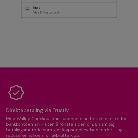
Direktebetaling via Trustly.
Med Walley Checkout kan kundene dine betale direkte fra
bankkontoen sin – uten å forlate siden din. En smidig
betalingsmetode som gjør kjøpsopplevelsen bedre – og
reduserer risikoen for avbrutte kjøp.