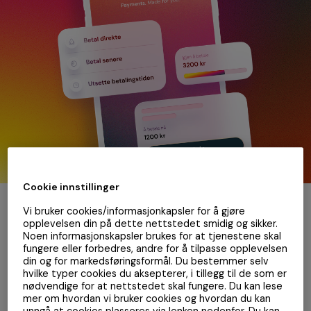
Cookie innstillinger
Vi bruker cookies/informasjonkapsler for å gjøre
opplevelsen din på dette nettstedet smidig og sikker.
Noen informasjonskapsler brukes for at tjenestene skal
fungere eller forbedres, andre for å tilpasse opplevelsen
din og for markedsføringsformål. Du bestemmer selv
hvilke typer cookies du aksepterer, i tillegg til de som er
Vipps – praktisk betaling via
nødvendige for at nettstedet skal fungere. Du kan lese
mobil.
mer om hvordan vi bruker cookies og hvordan du kan
unngå at cookies plasseres via lenken nedenfor. Du kan