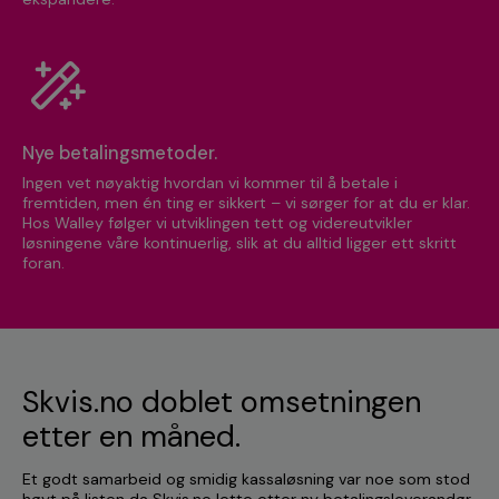
Nye betalingsmetoder.
Ingen vet nøyaktig hvordan vi kommer til å betale i
fremtiden, men én ting er sikkert – vi sørger for at du er klar.
Hos Walley følger vi utviklingen tett og videreutvikler
løsningene våre kontinuerlig, slik at du alltid ligger ett skritt
foran.
Skvis.no doblet omsetningen
etter en måned.
Et godt samarbeid og smidig kassaløsning var noe som stod