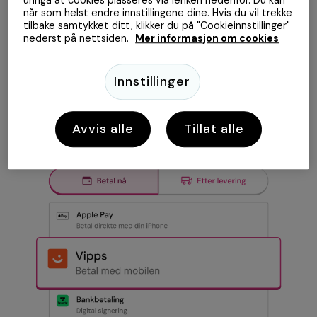
når som helst endre innstillingene dine. Hvis du vil trekke
Med fire millioner norske brukere har Vipps blitt det mest
tilbake samtykket ditt, klikker du på "Cookieinnstillinger"
populære merket i Norge. Alt kunden trenger for å betale er
nederst på nettsiden.
Mer informasjon om cookies
å ha Vipps-appen tilgjengelig ved kjøp. Raskt, enkelt og
smidig!
Innstillinger
Les
mer
om Vipps
Avvis alle
Tillat alle