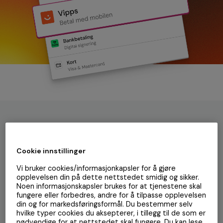
Klikk, klikk, ferdig! Det blir ikke
lettere.
Cookie innstillinger
Med Vipps i Walley Checkout, er du alltid et skritt foran. En
Vi bruker cookies/informasjonkapsler for å gjøre
Vipps-integrasjon med noen få klikk fra kjøp til mål bidrar til
opplevelsen din på dette nettstedet smidig og sikker.
mer fornøyde kunder og økt konvertering. Rask gjenkjenning
Noen informasjonskapsler brukes for at tjenestene skal
og godkjenning - helt uten omdirigering.
fungere eller forbedres, andre for å tilpasse opplevelsen
din og for markedsføringsformål. Du bestemmer selv
hvilke typer cookies du aksepterer, i tillegg til de som er
nødvendige for at nettstedet skal fungere. Du kan lese