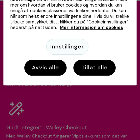
mer om hvordan vi bruker cookies og hvordan du kan
unngå at cookies plasseres via lenken nedenfor. Du kan
når som helst endre innstillingene dine. Hvis du vil trekke
Øk konverteringen og få mer
tilbake samtykket ditt, klikker du på "Cookieinnstillinger"
nederst på nettsiden.
Mer informasjon om cookies
fornøyde kunder med Vipps.
Innstillinger
Avvis alle
Tillat alle
Vipps er en populær betalingsmåte.
Over 4 millioner brukere i Norge.
Godt integrert i Walley Checkout.
Med Walley Checkout fungerer Vipps akkurat som det var